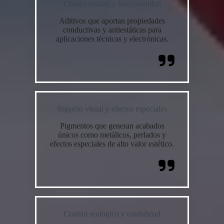
Conductividad y funcionalidad
Aditivos que aportan propiedades
conductivas y antiestáticas para
aplicaciones técnicas y electrónicas.
Impacto visual y efectos especiales
Pigmentos que generan acabados
únicos como metálicos, perlados y
efectos especiales de alto valor estético.
Control reológico y estabilidad