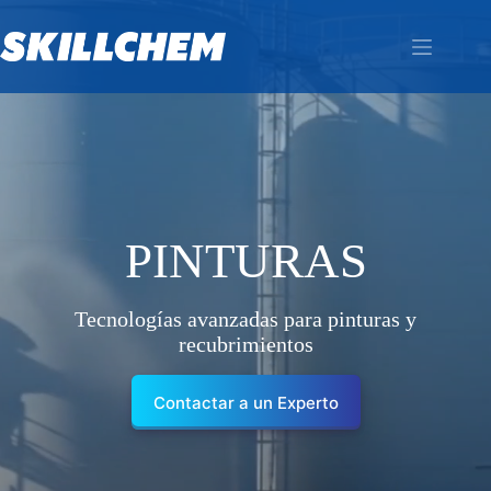
Saltar
al
contenido
PINTURAS
Tecnologías avanzadas para pinturas y
recubrimientos
Contactar a un Experto